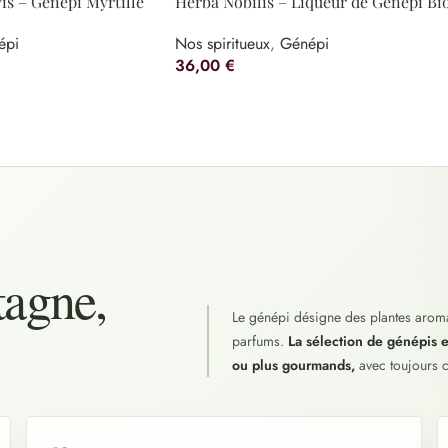
vis – Génépi Myrtille
Herba Nobilis – Liqueur de Génépi Bi
épi
Nos spiritueux
,
Génépi
36,00
€
tagne,
Le génépi désigne des plantes aromat
parfums.
La sélection de génépis e
ou plus gourmands,
avec toujours c