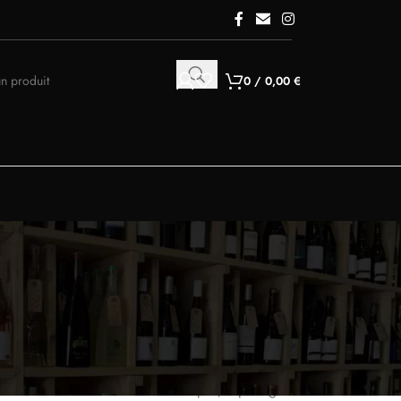
0
/
0,00
€
indépendant à Quissac dans le Gard. Cette
allant du végétal frais aux expressions plus
cheur. À servir frais en fin de repas, à partager