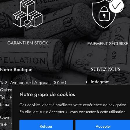
SUIVEZ NOUS
Notre Boutique
Instagram
152, Avenue de l'Aigoual, 30260
Facebook
Quissac, France.
Notre grape de cookies
Tél : +33 04 66 77 48 50
E-mail : contact@sueno-vin.com
Ces cookies visent à améliorer votre expérience de navigation.
En cliquant sur « Accepter », vous consentez à cette utilisation.
Ouvert du Mardi au Vendredi :
10h - 12h30 / 15h30 - 19h
Refuser
Accepter