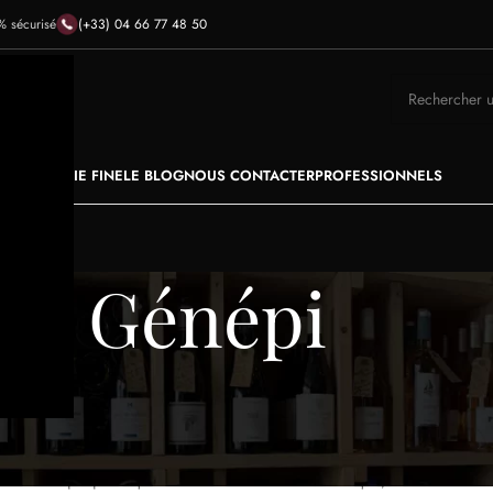
(+33) 04 66 77 48 50
% sécurisé
RES
ÉPICERIE FINE
LE BLOG
NOUS CONTACTER
PROFESSIONNELS
Génépi
ection de génépi en ligne, choisie avec soin par Florian, caviste 
le met à l’honneur les parfums des plantes alpines, avec des profils 
u gourmandes.
e son propre équilibre entre intensité aromatique, douceur et fraî