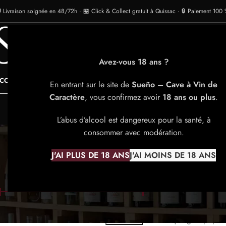
 Livraison soignée en 48/72h · 🏪 Click & Collect gratuit à Quissac · 🔒 Paiement 100 
Avez-vous 18 ans ?
CCUEIL
LA CAVE
NOS VINS
NOS CHAMPAGNES
NOS SPIRITUEUX
NOS BIÈ
En entrant sur le site de
Sueño – Cave à Vin de
Caractère
, vous confirmez avoir
18 ans ou plus
.
L’abus d’alcool est dangereux pour la santé, à
consommer avec modération.
J'AI PLUS DE 18 ANS
J'AI MOINS DE 18 ANS
FILTRE PAR PRIX
Découvrez notre sél
liqueur traditionnel
florales, épicées o
Prix :
20 €
—
40 €
FILTRER
Chaque génépi possèd