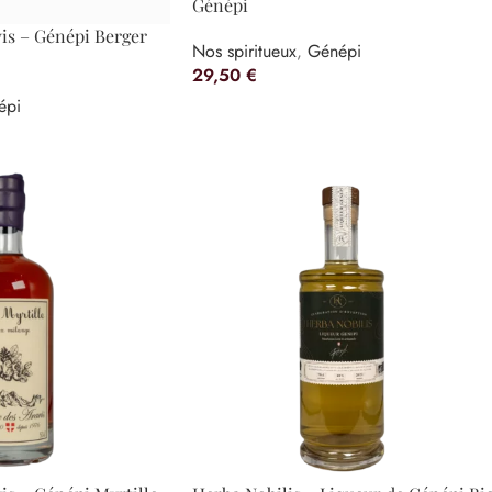
Génépi
vis – Génépi Berger
Nos spiritueux
,
Génépi
29,50
€
épi