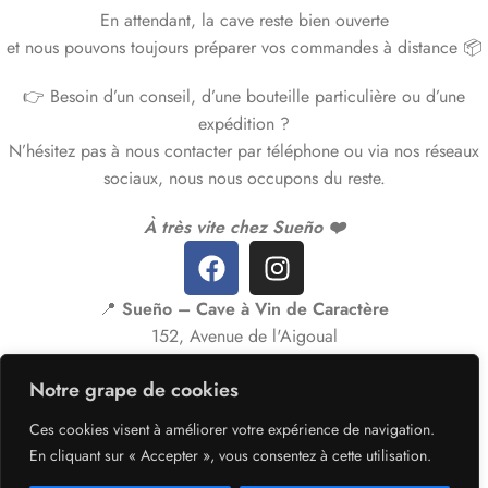
En attendant, la cave reste bien ouverte
et nous pouvons toujours préparer vos commandes à distance 📦
👉 Besoin d’un conseil, d’une bouteille particulière ou d’une
expédition ?
N’hésitez pas à nous contacter par téléphone ou via nos réseaux
sociaux, nous nous occupons du reste.
À très vite chez Sueño ❤️
📍
Sueño – Cave à Vin de Caractère
152, Avenue de l'Aigoual
30260 Quissac
Notre grape de cookies
Ouvert du Mardi au Vendredi
Ces cookies visent à améliorer votre expérience de navigation.
10h00 – 12h30
En cliquant sur « Accepter », vous consentez à cette utilisation.
15h30 – 19h00