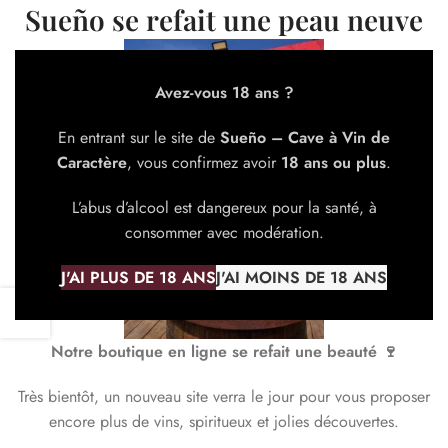
Sueño se refait une peau neuve
Avez-vous 18 ans ?
En entrant sur le site de
Sueño – Cave à Vin de
Caractère
, vous confirmez avoir
18 ans ou plus
.
L’abus d’alcool est dangereux pour la santé, à
consommer avec modération.
J'AI PLUS DE 18 ANS
J'AI MOINS DE 18 ANS
Notre boutique en ligne se refait une beauté 🍷
Très bientôt, un nouveau site verra le jour pour vous proposer
encore plus de vins, spiritueux et jolies découvertes.